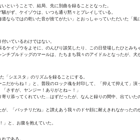
ないということで、結局、先に別曲を録ることとなった。
ず騒がず、ケイゾウは、いつも通り黙々とプレイしている。
海道ならではの乾いた音が捨てがたい」とおっしゃっていただいた「風
り付いているわけではない。
張るケイゾウをよそに、のんびり談笑したり、この日登場したひとみち
レンチブルドッグのマールは、たちまち我々のアイドルとなったが、犬
れた「シエスタ」のリズムを録ることにする。
ーニだからね！」と、普段のロック魂を封印して、「抑えて抑えて」演
」「さすが、ヤンジー！ありがとね～！」
り寄り添ってくれていた…はずだったが、なんと録りの間中、出ていた
たが、「バッチリだね」と讃えあう我々のドヤ顔に耐えきれなかったの
～！」と、お腹を抱えていた。
入れである。