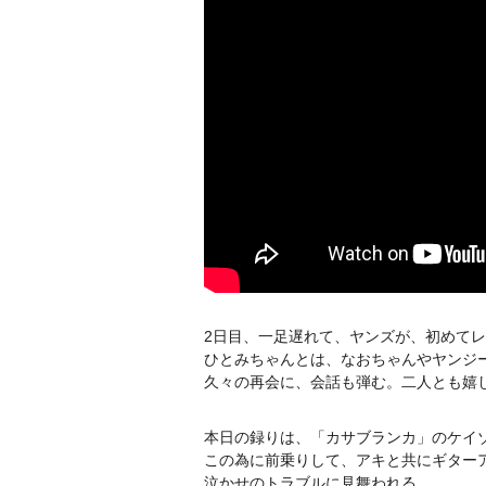
2日目、一足遅れて、ヤンズが、初めて
ひとみちゃんとは、なおちゃんやヤンジ
久々の再会に、会話も弾む。二人とも嬉
本日の録りは、「カサブランカ」のケイ
この為に前乗りして、アキと共にギター
泣かせのトラブルに見舞われる。