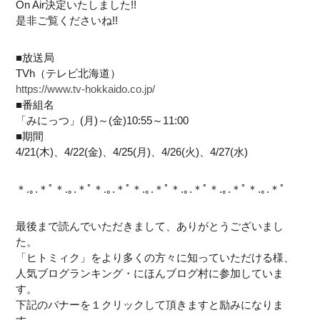
On Air決定いたしました!!
是非ご覧くださいね!!
■放送局
TVh（テレビ北海道）
https://www.tv-hokkaido.co.jp/
■番組名
「みにっつ」(月)～(金)10:55～11:00
■期間
4/21(木)、4/22(金)、4/25(月)、4/26(火)、4/27(水)
＊.｡.＊ﾟ＊.｡.＊ﾟ＊.｡.＊ﾟ＊.｡.＊ﾟ＊.｡.＊ﾟ＊.｡.＊ﾟ＊.｡.＊ﾟ
最後まで読んでいただきまして、ありがとうございまし
た。
「ヒトミィク」をより多くの方々に知っていただける様、
人気ブログランキング・にほんブログ村に参加していま
す。
下記のバナーを１クリックして頂きますと励みになりま