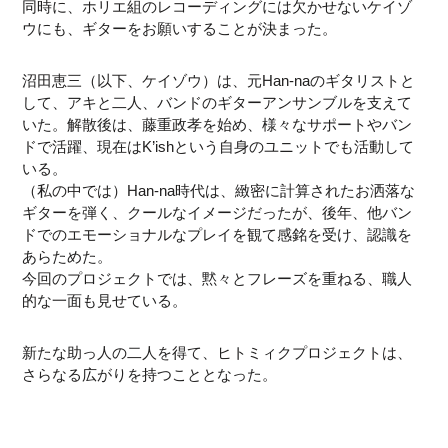
同時に、ホリエ組のレコーディングには欠かせないケイゾ
ウにも、ギターをお願いすることが決まった。
沼田恵三（以下、ケイゾウ）は、元Han-naのギタリストと
して、アキと二人、バンドのギターアンサンブルを支えて
いた。解散後は、藤重政孝を始め、様々なサポートやバン
ドで活躍、現在はK’ishという自身のユニットでも活動して
いる。
（私の中では）Han-na時代は、緻密に計算されたお洒落な
ギターを弾く、クールなイメージだったが、後年、他バン
ドでのエモーショナルなプレイを観て感銘を受け、認識を
あらためた。
今回のプロジェクトでは、黙々とフレーズを重ねる、職人
的な一面も見せている。
新たな助っ人の二人を得て、ヒトミィクプロジェクトは、
さらなる広がりを持つこととなった。