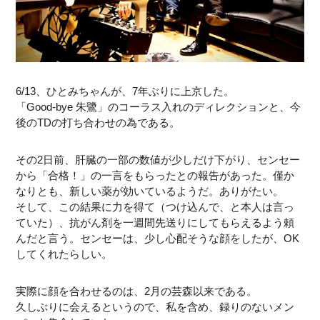
6/13、ひとみちゃんが、7年ぶりに上京した。
「Good-bye 朱鷺」のコーラス入れのディレクションと、今
後のTDの打ち合わせの為である。
その2日前、肝臓の一部の数値が少しだけ下がり、センセー
から「合格！」の一言をもらったとの報告があった。僅か
なりとも、新しい薬が効いているようだ。ありがたい。
そして、この結果に力を得て（つけ込んで、と本人は言っ
ていた）、抗がん剤を一週間先送りにしてもらえるよう頼
んだと言う。センセーは、少し心配そうな顔をしたが、OK
してくれたらしい。
実際に顔を合わせるのは、2月の芸森以来である。
久しぶりに会えるというので、私を含め、録りのないメン