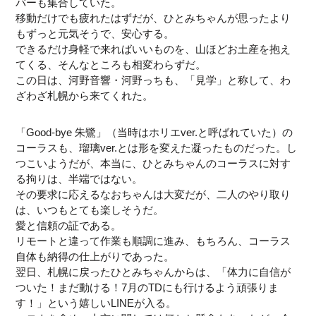
バーも集合していた。
移動だけでも疲れたはずだが、ひとみちゃんが思ったより
もずっと元気そうで、安心する。
できるだけ身軽で来ればいいものを、山ほどお土産を抱え
てくる、そんなところも相変わらずだ。
この日は、河野音響・河野っちも、「見学」と称して、わ
ざわざ札幌から来てくれた。
「Good-bye 朱鷺」（当時はホリエver.と呼ばれていた）の
コーラスも、瑠璃ver.とは形を変えた凝ったものだった。し
つこいようだが、本当に、ひとみちゃんのコーラスに対す
る拘りは、半端ではない。
その要求に応えるなおちゃんは大変だが、二人のやり取り
は、いつもとても楽しそうだ。
愛と信頼の証である。
リモートと違って作業も順調に進み、もちろん、コーラス
自体も納得の仕上がりであった。
翌日、札幌に戻ったひとみちゃんからは、「体力に自信が
ついた！まだ動ける！7月のTDにも行けるよう頑張りま
す！」という嬉しいLINEが入る。