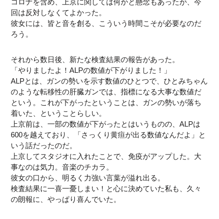
コロナを含め、上京に関しては何かと懸念もあったが、今
回は反対しなくてよかった。
彼女には、皆と音を創る、こういう時間こそが必要なのだ
ろう。
それから数日後、新たな検査結果の報告があった。
「やりましたよ！ALPの数値が下がりました！」
ALPとは、ガンの勢いを示す数値のひとつで、ひとみちゃん
のような転移性の肝臓ガンでは、指標になる大事な数値だ
という。これが下がったということは、ガンの勢いが落ち
着いた、ということらしい。
上京前は、一部の数値が下がったとはいうものの、ALPは
600を越えており、「さっくり黄疸が出る数値なんだよ」と
いう話だったのだ。
上京してスタジオに入れたことで、免疫がアップした。大
事なのは気力。音楽のチカラ。
彼女の口から、明るく力強い言葉が溢れ出る。
検査結果に一喜一憂しまい！と心に決めていた私も、久々
の朗報に、やっぱり喜んでいた。