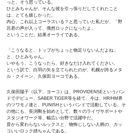
っと、そう思っている。
ひとみちゃんが、そんな彼を引っ張りだしてくれたこと
は、とても嬉しかった。
内心、これ以上コーラスいる？と思っていた私だが、「野
呂君の声が入って、俄然ロックになったよ」
ということだ。結果オーライである。
「こうなると、トップがちょっと物足りないんだよね」
と、ひとみちゃん。
いやもう、こうなったら、好きなだけ入れてください。
という訳で、白羽の矢を立てられたのが、札幌が誇るメタ
ル・クイーン、久保田ヨーコである。
久保田陽子（以下、ヨーコ）は、PROVIDENSEというバン
ドでデビュー、SABER TIGER等を経て、今は、HR/HM界
のツワモノ達と、PUNISHというバンドで活動している。そ
の他にも、長渕剛を始めとして、数々のライヴサポートや
スタジオワーク等、幅広い分野で活躍中だ。
昔から変わらないルックスと、物怖じしない人柄の、カッ
コいいロック姉ちゃんである。