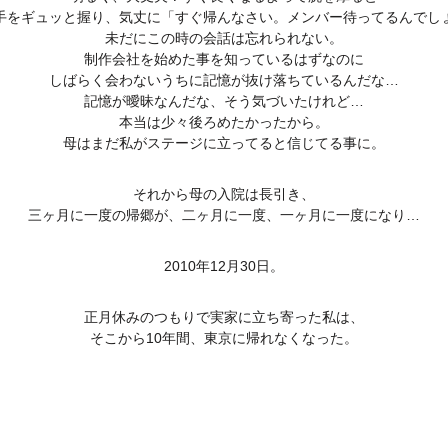
手をギュッと握り、気丈に「すぐ帰んなさい。メンバー待ってるんでし
未だにこの時の会話は忘れられない。
制作会社を始めた事を知っているはずなのに
しばらく会わないうちに記憶が抜け落ちているんだな…
記憶が曖昧なんだな、そう気づいたけれど…
本当は少々後ろめたかったから。
母はまだ私がステージに立ってると信じてる事に。
それから母の入院は長引き、
三ヶ月に一度の帰郷が、二ヶ月に一度、一ヶ月に一度になり…
2010年12月30日。
正月休みのつもりで実家に立ち寄った私は、
そこから10年間、東京に帰れなくなった。
共
有