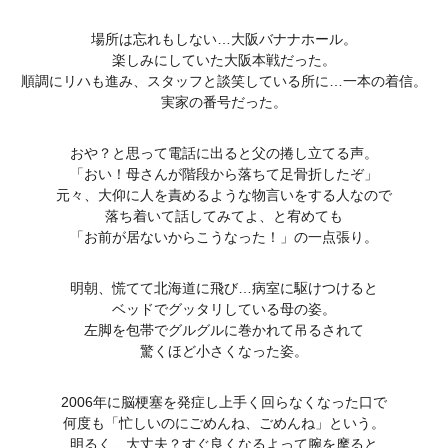
場所は忘れもしない…大阪バナナホール。
楽しみにしていた大阪本戦だった。
順調にリハも進み、スタッフと談笑している所に…一本の着信。
実家の番号だった。
おや？と思って電話に出ると父の捲し立てる声。
「おい！母さんが階段から落ちて足骨折したぞ」
元々、大仰に人を責めるような物言いをする人なので
落ち着いて話してみてよ、と宥めても
「お前が居ないからこうなった！」の一点張り。
明朝、慌てて北海道に飛び…病室に駆けつけると
ベッドでグッタリしている母の姿。
左脚を包帯でグルグルに巻かれて吊るされて
驚くほど小さくなった姿。
2006年に脳梗塞を発症し上手く回らなくなった口で
何度も「忙しいのにごめんね、ごめんね」という。
明るく、大丈夫？すぐ良くなるよって腕を摩ると