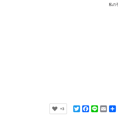
私の
Twitter
Facebook
Line
Email
+3