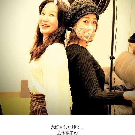
大好きなお姉ぇ…
広本葉子ｻﾝ