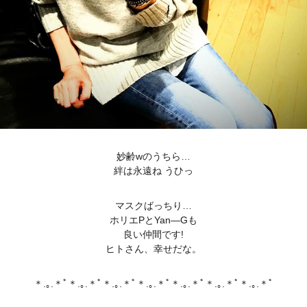
妙齢wのうちら…
絆は永遠ね うひっ
マスクばっちり…
ホリエPとYan―Gも
良い仲間です!
ヒトさん、幸せだな。
＊.｡.＊ﾟ＊.｡.＊ﾟ＊.｡.＊ﾟ＊.｡.＊ﾟ＊.｡.＊ﾟ＊.｡.＊ﾟ＊.｡.＊ﾟ