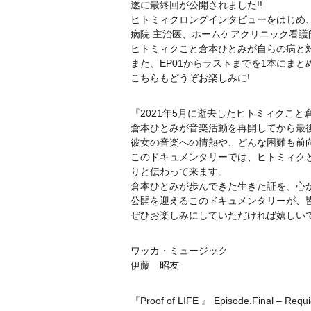
遂に最終回が公開されました!!
ヒトミィクロングインタビューをはじめ
病院 主治医、ホームケアクリニック看護
ヒトミィクこと倉本ひとみが自らの病と
また、EP01からラストまでを1本にまと
こちらもどうぞお楽しみに!
『2021年5月に逝去したヒトミィクこ
倉本ひとみが音楽活動を再開してから最
彼女の音楽への情熱や、どんな困難も前
このドキュメンタリーでは、ヒトミィク
りと伝わって来ます。
倉本ひとみが歩んできた生きた証を、心
公開を迎えるこのドキュメンタリーが、
ぜひお楽しみにしていただければ嬉しい
ワッカ・ミュージック
伊藤 昭友
『Proof of LIFE 』 Episode.Final – Requ