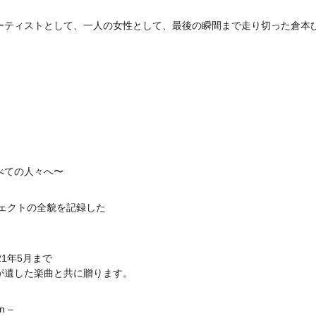
ーティストとして、一人の女性として、最後の瞬間まで走り切った倉本
べての人々へ〜
ジェクトの全貌を記録した
1年5月まで
が遺した楽曲と共に贈ります。
n –