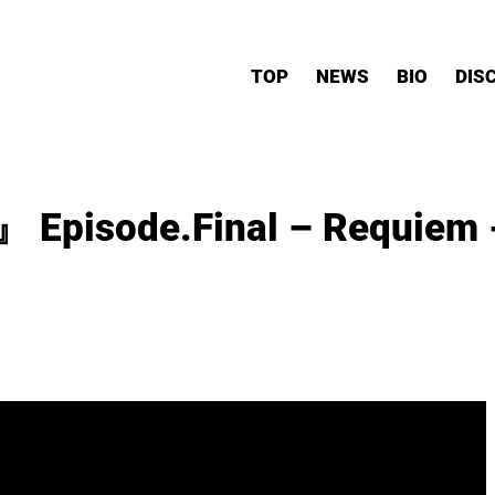
TOP
NEWS
BIO
DIS
E 』 Episode.Final – Req