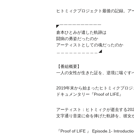
ヒトミィクプロジェクト最後の記録。ア
◤￣￣￣￣￣￣￣￣￣￣
倉本ひとみが遺した軌跡は
闘病の勇姿だったのか
アーティストとしての魂だったのか
＿＿＿＿＿＿＿＿＿＿◢
【番組概要】
一人の女性が生きた証を、逆境に喘ぐす
2019年末から始まったヒトミィクプロ
ドキュメンタリー『Proof of LIFE』
アーティスト：ヒトミィクが逝去する202
文字通り音楽に命を捧げた軌跡を、彼女
『Proof of LIFE 』 Episode.1- Introductio