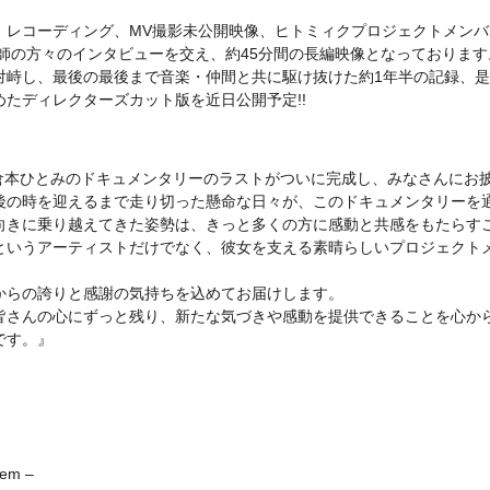
、レコーディング、MV撮影未公開映像、ヒトミィクプロジェクトメンバ
師の方々のインタビューを交え、約45分間の長編映像となっております
対峙し、最後の最後まで音楽・仲間と共に駆け抜けた約1年半の記録、
めたディレクターズカット版を近日公開予定!!
と倉本ひとみのドキュメンタリーのラストがついに完成し、みなさんにお
後の時を迎えるまで走り切った懸命な日々が、このドキュメンタリーを
向きに乗り越えてきた姿勢は、きっと多くの方に感動と共感をもたらす
というアーティストだけでなく、彼女を支える素晴らしいプロジェクト
からの誇りと感謝の気持ちを込めてお届けします。
皆さんの心にずっと残り、新たな気づきや感動を提供できることを心か
です。』
iem –