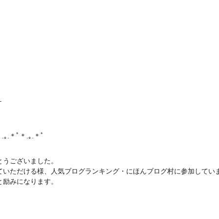
–
.｡.＊ﾟ＊.｡.＊ﾟ
とうございました。
ていただける様、人気ブログランキング・にほんブログ村に参加してい
と励みになります。