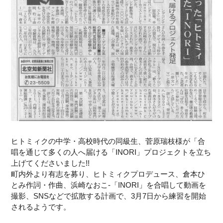
ヒトミィクの中学・高校時代の同級生、菅原瑞枝様が「合
唱を通じて多くの人へ届ける「INORI」プロジェクトを立ち
上げてくださいました!!
町内外より有志を募り、ヒトミィクプロデュース、倉本ひ
とみ作詞・作曲、浜崎なおこ-「INORI」を合唱して動画を
撮影、SNSなどで拡散する計画で、3月7日から練習を開始
されるようです。