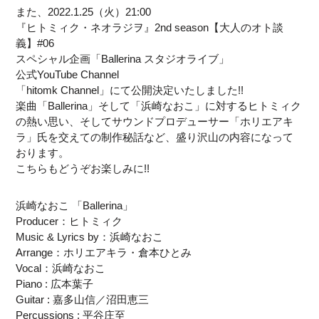
また、2022.1.25（火）21:00
『ヒトミィク・ネオラジヲ』2nd season【大人のオト談
義】#06
スペシャル企画「Ballerina スタジオライブ」
公式YouTube Channel
「hitomk Channel」にて公開決定いたしました!!
楽曲「Ballerina」そして「浜崎なおこ」に対するヒトミィク
の熱い思い、そしてサウンドプロデューサー「ホリエアキ
ラ」氏を交えての制作秘話など、盛り沢山の内容になって
おります。
こちらもどうぞお楽しみに!!
浜崎なおこ 「Ballerina」
Producer：ヒトミィク
Music & Lyrics by：浜崎なおこ
Arrange：ホリエアキラ・倉本ひとみ
Vocal：浜崎なおこ
Piano : 広本葉子
Guitar : 嘉多山信／沼田恵三
Percussions : 平谷庄至