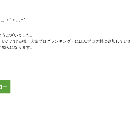
ク
.｡.＊ﾟ＊.｡.＊ﾟ
とうございました。
ていただける様、人気ブログランキング・にほんブログ村に参加してい
と励みになります。