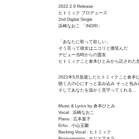
2022.2.9 Release
ヒトミィク プロデュース
2nd Digital Single
浜崎なおこ 「INORI」
「あなたに歌って欲しい」
そう言って彼女はニコリと微笑んだ
デビュー当時からの盟友
ヒトミィクこと倉本ひとみから託された想
2021年5月急逝したヒトミィクこと倉本
聴く人の心にすっと染み込み そっと包み
そしてあなたを温かく見守ってくれる…
Music & Lyrics by 倉本ひとみ
Vocal : 浜崎なおこ
Piano : 広本葉子
Erhu : 小山玉蘭
Backing Vocal : ヒトミィク
Programming : ホリエアキラ