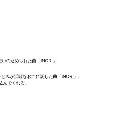
いの込められた曲「INORI」
ひとみが浜崎なおこに託した曲「INORI」。
込んでくれる。