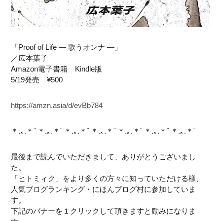
「Proof of Life — 歌うオンナ —」
／広本葉子
Amazon電子書籍 Kindle版
5/19発売 ¥500
https://amzn.asia/d/evBb784
＊.｡.＊ﾟ＊.｡.＊ﾟ＊.｡.＊ﾟ＊.｡.＊ﾟ＊.｡.＊ﾟ＊.｡.＊ﾟ＊.｡.＊ﾟ
最後まで読んでいただきまして、ありがとうございまし
た。
「ヒトミィク」をより多くの方々に知っていただける様、
人気ブログランキング・にほんブログ村に参加していま
す。
下記のバナーを１クリックして頂きますと励みになりま