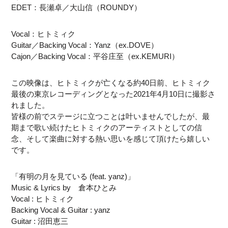
EDET：長瀬卓／大山信（ROUNDY）
Vocal：ヒトミィク
Guitar／Backing Vocal：Yanz（ex.DOVE）
Cajon／Backing Vocal：平谷庄至（ex.KEMURI）
この映像は、ヒトミィクが亡くなる約40日前、ヒトミィク
最後の東京レコーディングとなった2021年4月10日に撮影さ
れました。
皆様の前でステージに立つことは叶いませんでしたが、最
期まで歌い続けたヒトミィクのアーティストとしての信
念、そして楽曲に対する熱い思いを感じて頂けたら嬉しい
です。
「有明の月を見ている (feat. yanz)」
Music & Lyrics by 倉本ひとみ
Vocal : ヒトミィク
Backing Vocal & Guitar : yanz
Guitar : 沼田恵三