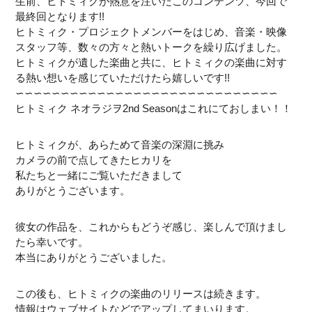
生前、ヒトミィクが熱意を注いだこのコンテンツ、今回で
最終回となります!!
ヒトミィク・プロジェクトメンバーをはじめ、音楽・映像
スタッフ等、数々の方々と熱いトークを繰り広げました。
ヒトミィクが遺した楽曲と共に、ヒトミィクの楽曲に対す
る熱い想いを感じていただけたら嬉しいです!!
∽∽∽∽∽∽∽∽∽∽∽∽∽∽∽∽∽∽∽∽∽∽∽∽∽∽∽∽∽
ヒトミィク ネオラジヲ2nd Seasonはこれにておしまい！！
ヒトミィクが、あらためて音楽の深淵に挑み
カメラの前で点してきたヒカリを
私たちと一緒にご覧いただきまして
ありがとうございます。
彼女の作品を、これからもどうぞ感じ、楽しんで頂けまし
たら幸いです。
本当にありがとうございました。
この後も、ヒトミィクの楽曲のリリースは続きます。
情報はウェブサイトなどでアップしてまいります。