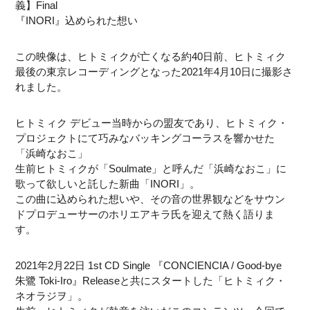
義】Final
『INORI』込められた想い
この映像は、ヒトミィクが亡くなる約40日前、ヒトミィク
最後の東京レコーディングとなった2021年4月10日に撮影さ
れました。
ヒトミィク デビュー当時からの盟友であり、ヒトミィク・
プロジェクトにて巧みなバッキングコーラスを響かせた
「浜崎なおこ」
生前ヒトミィクが「Soulmate」と呼んだ「浜崎なおこ」に
歌って欲しいと託した新曲「INORI」。
この曲に込められた想いや、その音の世界観などをサウン
ドプロデューサーのホリエアキラ氏を迎えて熱く語りま
す。
2021年2月22日 1st CD Single 『CONCIENCIA / Good-bye
朱鷺 Toki-Iro』Releaseと共にスタートした「ヒトミィク・
ネオラジヲ」。