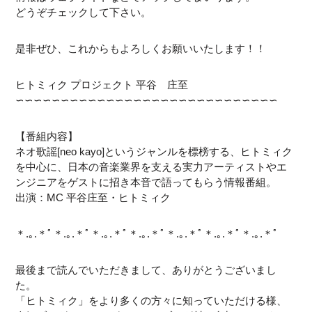
どうぞチェックして下さい。
是非ぜひ、これからもよろしくお願いいたします！！
ヒトミィク プロジェクト 平谷 庄至
∽∽∽∽∽∽∽∽∽∽∽∽∽∽∽∽∽∽∽∽∽∽∽∽∽∽∽∽∽
【番組内容】
ネオ歌謡[neo kayo]というジャンルを標榜する、ヒトミィク
を中心に、日本の音楽業界を支える実力アーティストやエ
ンジニアをゲストに招き本音で語ってもらう情報番組。
出演：MC 平谷庄至・ヒトミィク
＊.｡.＊ﾟ＊.｡.＊ﾟ＊.｡.＊ﾟ＊.｡.＊ﾟ＊.｡.＊ﾟ＊.｡.＊ﾟ＊.｡.＊ﾟ
最後まで読んでいただきまして、ありがとうございまし
た。
「ヒトミィク」をより多くの方々に知っていただける様、