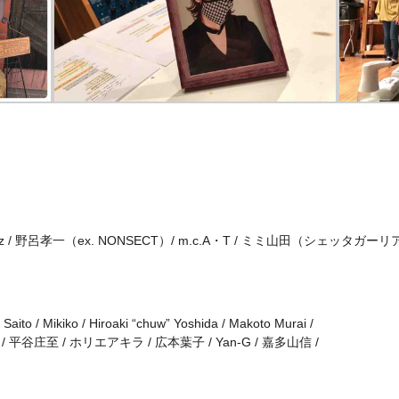
nz / 野呂孝一（ex. NONSECT）/ m.c.A・T / ミミ山田（シェッタガーリ
Saito / Mikiko / Hiroaki “chuw” Yoshida / Makoto Murai /
 / 平谷庄至 / ホリエアキラ / 広本葉子 / Yan-G / 嘉多山信 /