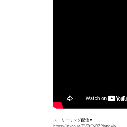
ストリーミング配信▼
https://linkco.re/PV7rCvRZ?lang=ja