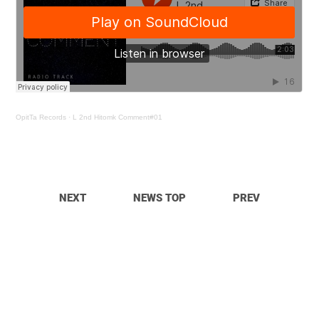
OpitTa Records
·
L 2nd Hitomk Comment#01
NEXT
NEWS TOP
PREV