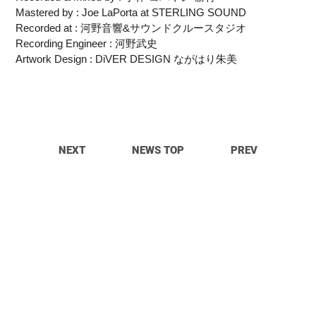
Mastered by : Joe LaPorta at STERLING SOUND
Recorded at : 河野音響&サウンドクルースタジオ
Recording Engineer : 河野武史
Artwork Design : DiVER DESIGN ながはり朱美
NEXT
NEWS TOP
PREV