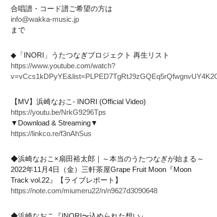
合唱譜・コード譜ご希望の方は
info@wakka-music.jp
まで
◆「INORI」うたつなぎプロジェクト 再生リスト
https://www.youtube.com/watch?
v=vCcs1kDPyYE&list=PLPED7TgRtJ9zGQEq5rQfwgnvUY4K
【MV】浜崎なおこ- INORI (Official Video)
https://youtu.be/NrkG9296Tps
▼Download & Streaming▼
https://linkco.re/f3nAhSus
◆浜崎なおこ×扇田裕太郎｜～本当のうたつなぎが始まる～
2022年11月4日（金）三軒茶屋Grape Fruit Moon『Moon
Track vol.22』【ライブレポート】
https://note.com/miumeru22/n/n9627d3090648
◆浜崎なおこ『INORI〜込められた想い』