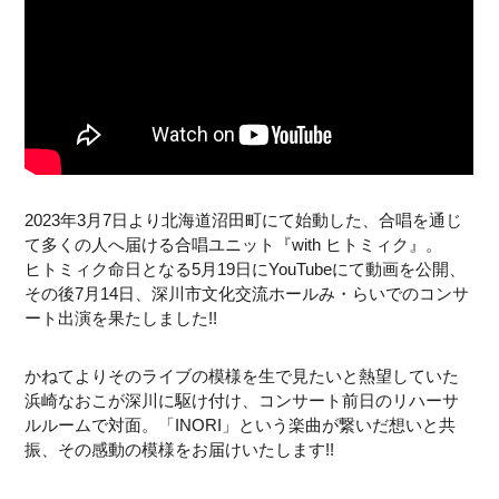
2023年3月7日より北海道沼田町にて始動した、合唱を通じ
て多くの人へ届ける合唱ユニット『with ヒトミィク』。
ヒトミィク命日となる5月19日にYouTubeにて動画を公開、
その後7月14日、深川市文化交流ホールみ・らいでのコンサ
ート出演を果たしました!!
かねてよりそのライブの模様を生で見たいと熱望していた
浜崎なおこが深川に駆け付け、コンサート前日のリハーサ
ルルームで対面。「INORI」という楽曲が繋いだ想いと共
振、その感動の模様をお届けいたします!!