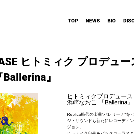
TOP
NEWS
BIO
DIS
LEASE ヒトミィク プロデュース 1s
allerina』
ヒトミィクプロデュース
浜崎なおこ 『Ballerina』
Replica時代の楽曲”バレリーナ
ジ・サウンドも新たにレコーディン
ジョン。
ヒトミィク自身もバックコーラスと