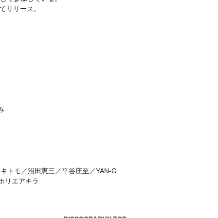
”としてリリース。
み
p : 伊藤アキトモ／沼田恵三／平谷庄至／YAN-G
ing：ホリエアキラ