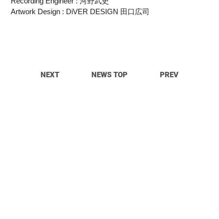
Recording Engineer : 河野武史
Artwork Design : DiVER DESIGN 田口広司
NEXT
NEWS TOP
PREV
© OpitTa Records