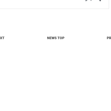
EXT
NEWS TOP
P
© OpitTa Records