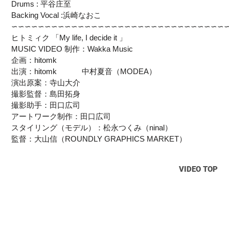
Drums : 平谷庄至
Backing Vocal :浜崎なおこ
∽∽∽∽∽∽∽∽∽∽∽∽∽∽∽∽∽∽∽∽∽∽∽∽∽∽∽∽∽∽∽∽
ヒトミィク 「My life, I decide it 」
MUSIC VIDEO 制作：Wakka Music
企画：hitomk
出演：hitomk 中村夏音（MODEA）
演出原案：寺山大介
撮影監督：島田拓身
撮影助手：田口広司
アートワーク制作：田口広司
スタイリング（モデル）：松永つくみ（ninal）
監督：大山信（ROUNDLY GRAPHICS MARKET）
VIDEO TOP