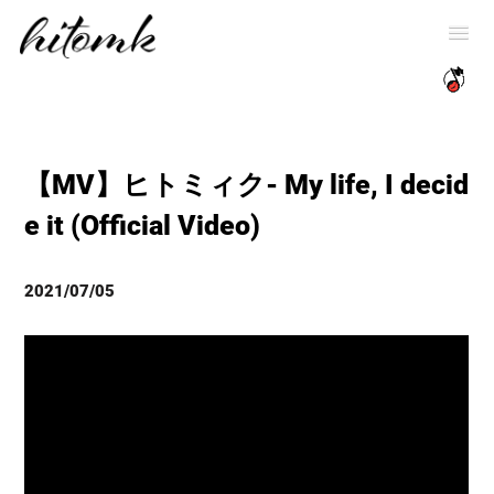
【MV】ヒトミィク- My life, I decid
e it (Official Video)
2021/07/05