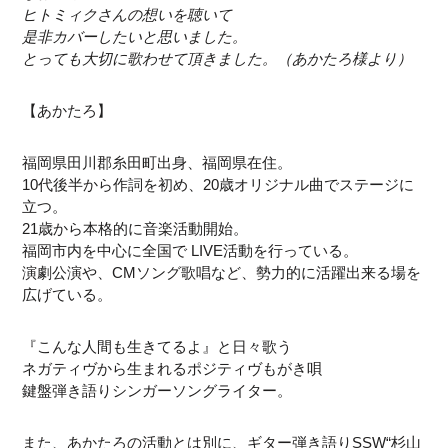
ヒトミィクさんの想いを聴いて
是非カバーしたいと思いました。
とっても大切に歌わせて頂きました。（あかたろ様より）
【あかたろ】
福岡県田川郡糸田町出身、福岡県在住。
10代後半から作詞を初め、20歳オリジナル曲でステージに
立つ。
21歳から本格的に音楽活動開始。
福岡市内を中心に全国で LIVE活動を行っている。
演劇公演や、CMソング歌唱など、勢力的に活躍出来る場を
広げている。
『こんな人間も生きてるよ』と日々歌う
ネガティヴから生まれるポジティヴもがき唄
鍵盤弾き語りシンガーソングライター。
また、あかたろの活動とは別に、ギター弾き語りSSW“杉山