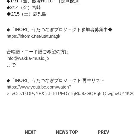
◆1/31（金）飯塚HULOT［定点観測］
◆2/14（金）宮崎
◆2/15（土）鹿児島
◆「INORI」うたつなぎプロジェクト参加者募集中◆
https://hitomk.net/utatunagi/
合唱譜・コード譜ご希望の方は
info@wakka-music.jp
まで
◆「INORI」うたつなぎプロジェクト 再生リスト
https://www.youtube.com/watch?
v=vCcs1kDPyYE&list=PLPED7TgRtJ9zGQEq5rQfwgnvUY4K
NEXT
NEWS TOP
PREV