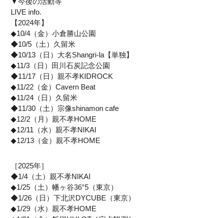
▼今後の活動等
LIVE info.
【2024年】
◆10/4（金）小倉勝山公園
◆10/5（土）久留米
◆10/13（日）大名Shangri-la【単独】
◆11/3（日）田川石炭記念公園
◆11/17（日）親不孝KIDROCK
◆11/22（金）Cavern Beat
◆11/24（日）久留米
◆11/30（土）宗像shinamon cafe
◆12/2（月）親不孝HOME
◆12/11（水）親不孝NIKAI
◆12/13（金）親不孝HOME
［2025年］
◆1/4（土）親不孝NIKAI
◆1/25（土）幡ヶ谷36°5（東京）
◆1/26（日）下北沢DYCUBE（東京）
◆1/29（水）親不孝HOME