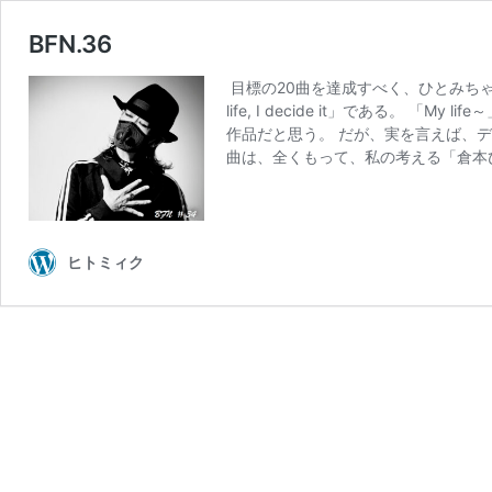
BFN.36
目標の20曲を達成すべく、ひとみち
life, I decide it」である。
作品だと思う。 だが、実を言えば、
曲は、全くもって、私の考える「倉本
ヒトミィク