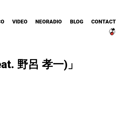
CO
VIDEO
NEORADIO
BLOG
CONTACT
eat. 野呂 孝一)」