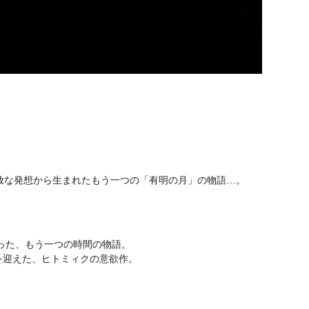
』
放な発想から生まれたもう一つの「有明の月」の物語…。
』
った、もう一つの時間の物語。
一を迎えた、ヒトミィクの意欲作。