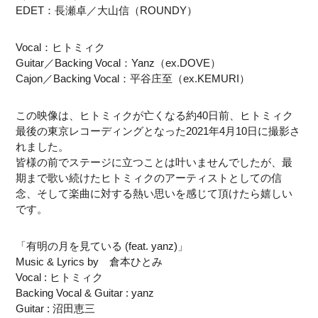
EDET：長瀬卓／大山信（ROUNDY）
Vocal：ヒトミィク
Guitar／Backing Vocal：Yanz（ex.DOVE）
Cajon／Backing Vocal：平谷庄至（ex.KEMURI）
この映像は、ヒトミィクが亡くなる約40日前、ヒトミィク
最後の東京レコーディングとなった2021年4月10日に撮影さ
れました。
皆様の前でステージに立つことは叶いませんでしたが、最
期まで歌い続けたヒトミィクのアーティストとしての信
念、そして楽曲に対する熱い思いを感じて頂けたら嬉しい
です。
「有明の月を見ている (feat. yanz)」
Music & Lyrics by 倉本ひとみ
Vocal : ヒトミィク
Backing Vocal & Guitar : yanz
Guitar : 沼田恵三